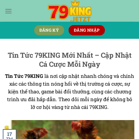
Bỏ
qua
nội
dung
ĐĂNG KÝ
ĐĂNG NHẬP
Tin Tức 79KING Mới Nhất – Cập Nhật
Cá Cược Mỗi Ngày
Tin Tức 79KING
là nơi cập nhật nhanh chóng và chính
xác các thông tin nóng hổi về thị trường cá cược, sự
kiện thể thao, game bài đổi thưởng, cùng các chương
trình ưu đãi hấp dẫn. Theo dõi mỗi ngày để không bỏ
lỡ cơ hội vàng từ nhà cái 79KING.
17
Th4