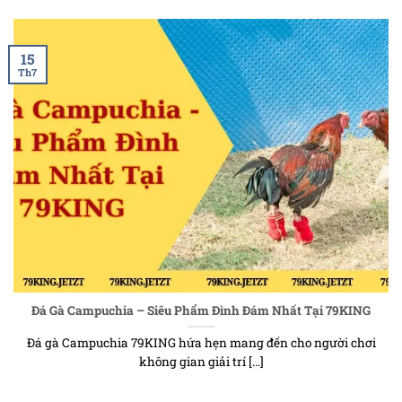
15
Th7
đá gà campuchia
Đá Gà Campuchia – Siêu Phẩm Đình Đám Nhất Tại 79KING
Đá gà Campuchia 79KING hứa hẹn mang đến cho người chơi
không gian giải trí [...]