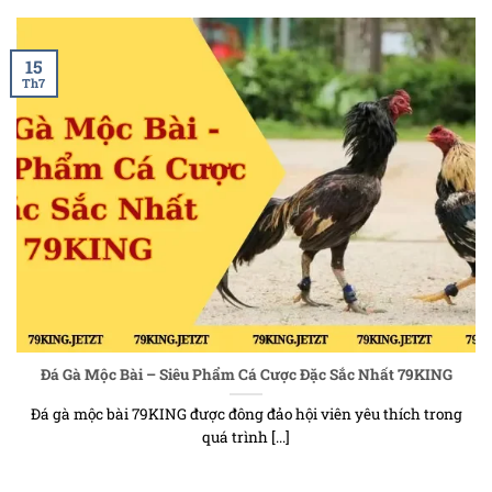
15
Th7
Đá gà mộc bài
Đá Gà Mộc Bài – Siêu Phẩm Cá Cược Đặc Sắc Nhất 79KING
Đá gà mộc bài 79KING được đông đảo hội viên yêu thích trong
quá trình [...]