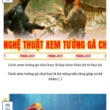
Nghệ thuật xem tướng gà chọi theo Đạo kê diễn nghĩa
Cách xem tướng gà chọi hay: Bí kíp chọn thần kê từ Đạo kê
Cách xem tướng gà chọi hay là kỹ năng nền tảng giúp sư kê
nhận [...]
09
Th3