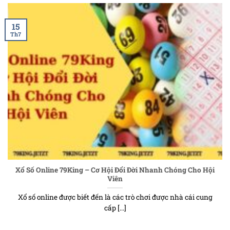
15
Th7
xổ số online
Xổ Số Online 79King – Cơ Hội Đổi Đời Nhanh Chóng Cho Hội
Viên
Xổ số online được biết đến là các trò chơi được nhà cái cung
cấp [...]