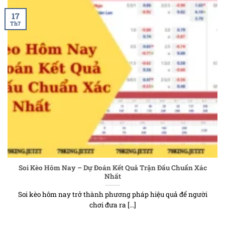
17
Th7
Soi Kèo Hôm Nay - Dự Đoán Kết Quả Trận Đấu Chuẩn
Xác Nhất
Soi Kèo Hôm Nay – Dự Đoán Kết Quả Trận Đấu Chuẩn Xác
Nhất
Soi kèo hôm nay trở thành phương pháp hiệu quả để người
chơi đưa ra [...]