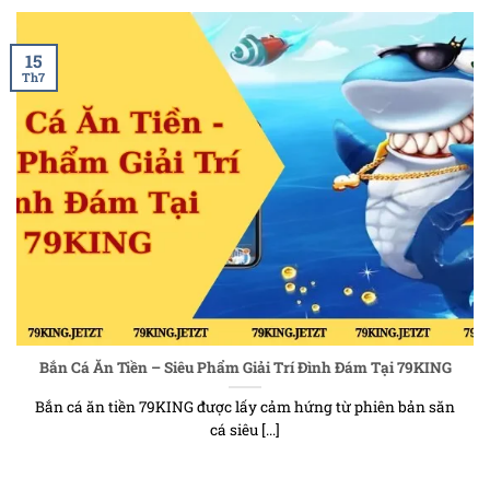
15
Th7
bắn cá ăn tiền
Bắn Cá Ăn Tiền – Siêu Phẩm Giải Trí Đình Đám Tại 79KING
Bắn cá ăn tiền 79KING được lấy cảm hứng từ phiên bản săn
cá siêu [...]